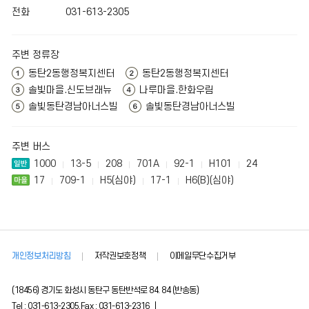
전화
031-613-2305
주변 정류장
동탄2동행정복지센터
동탄2동행정복지센터
솔빛마을.신도브래뉴
나루마을.한화우림
솔빛동탄경남아너스빌
솔빛동탄경남아너스빌
주변 버스
1000
13-5
208
701A
92-1
H101
24
17
709-1
H5(심야)
17-1
H6(B)(심야)
개인정보처리방침
저작권보호정책
이메일무단수집거부
(18456) 경기도 화성시 동탄구 동탄반석로 84. 84 (반송동)
Tel : 031-613-2305,Fax : 031-613-2316 |