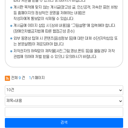
따라 처분
을 받을 수 있으니 유의하시기 바랍니다.
게시판 목적에 맞지 않는 게시글(광고성 글, 인신공격, 저속한 표현, 비방
등 홈페이지의 정상적인 운영을 저해하는 내용)
은
작성자에게 통보없이 삭제될 수 있습니다.
게시글에 이미지 삽입 시 [상세 내용]을 “그림설명”에 입력해야 합니다.
(장애인차별금지법에 따른 웹접근성 준수)
외부 동영상 탑재 시 콘텐츠(음성정보 등)에 대한 대체 수단(자막삽입 또
는 본문설명)이 제공되어야 합니다.
저작권자의 허락없이 제작물(사진,그림,영상,폰트 등)을 올릴경우 저작
권법에 의하여 처벌 받을 수 있으니 유의하시기 바랍니다.
전체
9
건
1
/1페이지
검색