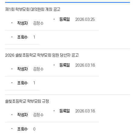
학
제1회 학부모회 대의원회 개최 공고
부
모
등록일
2026.03.25
작성자
김정수
회
의
게
조회수
1
시
물
번
2026 솔빛초등학교 학부모회 임원 당선자 공고
호,
등록일
2026.03.18
제
작성자
김정수
목,
작
조회수
1
성
자,
등
솔빛초등학교 학부모회 규정
록
일,
등록일
2026.03.18
조
작성자
김정수
회
수
조회수
0
정