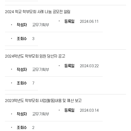
보
를
2024 학교 학부모회 사례 나눔 공모전 알림
확
인
등록일
2024.06.11
작성자
교무기획부
할
수
있
조회수
3
습
니
다.
2024학년도 학부모회 임원 당선자 공고
등록일
2024.03.22
작성자
교무기획부
조회수
7
2023학년도 학부모회 사업(활동)내용 및 예산 보고
등록일
2024.03.14
작성자
교무기획부
조회수
2