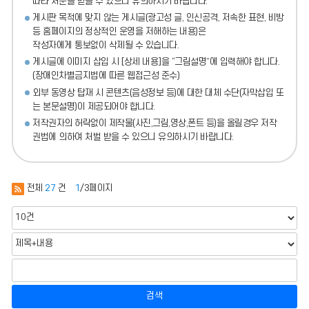
따라 처분
을 받을 수 있으니 유의하시기 바랍니다.
게시판 목적에 맞지 않는 게시글(광고성 글, 인신공격, 저속한 표현, 비방
등 홈페이지의 정상적인 운영을 저해하는 내용)
은
작성자에게 통보없이 삭제될 수 있습니다.
게시글에 이미지 삽입 시 [상세 내용]을 “그림설명”에 입력해야 합니다.
(장애인차별금지법에 따른 웹접근성 준수)
외부 동영상 탑재 시 콘텐츠(음성정보 등)에 대한 대체 수단(자막삽입 또
는 본문설명)이 제공되어야 합니다.
저작권자의 허락없이 제작물(사진,그림,영상,폰트 등)을 올릴경우 저작
권법에 의하여 처벌 받을 수 있으니 유의하시기 바랍니다.
전체
27
건
1
/3페이지
검색