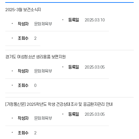
보
2025-3월 보건소식지
건
소
등록일
2025.03.10
작성자
문화체육부
식
의
게
조회수
2
시
물
번
경기도 여성청소년 생리용품 보편지원
호,
등록일
2025.03.05
제
작성자
문화체육부
목,
작
조회수
0
성
자,
등
[가정통신문] 2025학년도 학생 건강상태조사 및 응급환자관리 안내
록
일,
등록일
2025.03.05
조
작성자
문화체육부
회
수
조회수
2
정