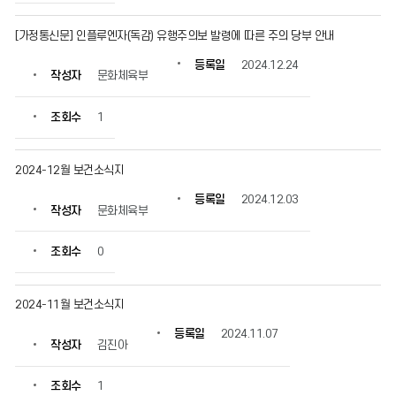
보
를
[가정통신문] 인플루엔자(독감) 유행주의보 발령에 따른 주의 당부 안내
확
인
등록일
2024.12.24
작성자
문화체육부
할
수
있
조회수
1
습
니
다.
2024-12월 보건소식지
등록일
2024.12.03
작성자
문화체육부
조회수
0
2024-11월 보건소식지
등록일
2024.11.07
작성자
김진아
조회수
1