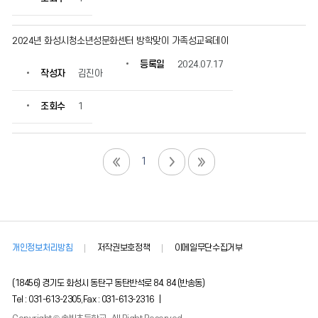
2024년 화성시청소년성문화센터 방학맞이 가족성교육데이
등록일
2024.07.17
작성자
김진아
조회수
1
1
개인정보처리방침
저작권보호정책
이메일무단수집거부
(18456) 경기도 화성시 동탄구 동탄반석로 84. 84 (반송동)
Tel : 031-613-2305,Fax : 031-613-2316 |