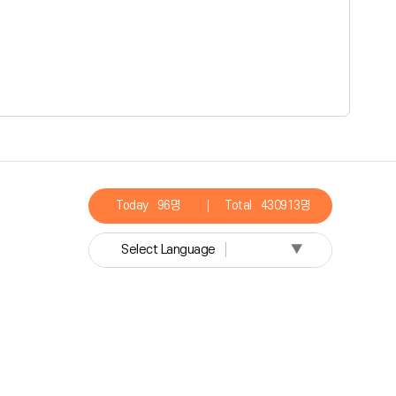
Today
96명
Total
430913명
▼
Select Language