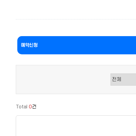
예약신청
Total
0
건