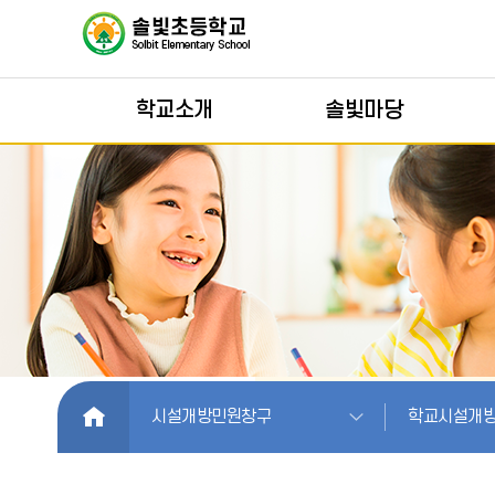
학교소개
솔빛마당
HOME
시설개방민원창구
학교시설개