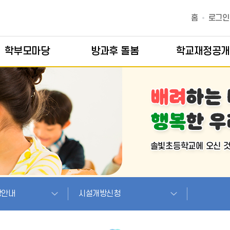
홈
로그인
학부모마당
방과후 돌봄
학교재정공개
방안내
시설개방신청